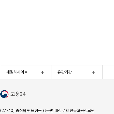
외국인고용(외국인전용)
4대사회보험정보연계센터
패밀리사이트
유관기관
고용행정통계
근로복지공단
고용복지센터
한국산업인력공단
장애인고용포털
직무능력표준
사이버진로교육센터
CQ넷
(27740) 충청북도 음성군 맹동면 태정로 6 한국고용정보원