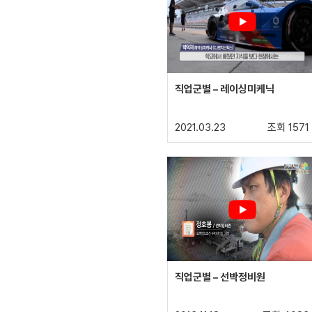
직업군별 – 레이싱미케닉
2021.03.23
조회 1571
직업군별 – 선박정비원