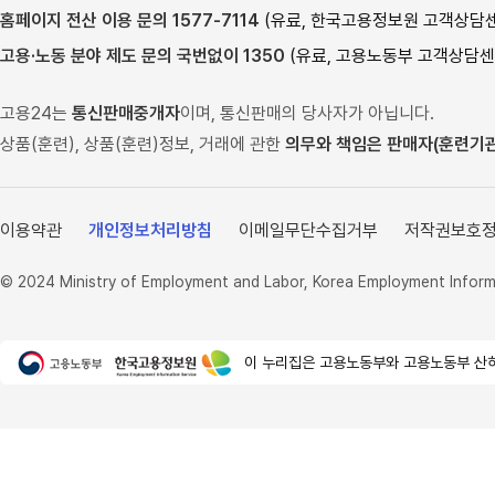
여성새로일하기센터
한국기술교육대학교
홈페이지 전산 이용 문의 1577-7114
(유료, 한국고용정보원 고객상담센터,
가사랑
한국폴리텍대학
고용·노동 분야 제도 문의 국번없이 1350
(유료, 고용노동부 고객상담센터,
고용형태공시제
하이코리아
고용24는
통신판매중개자
이며, 통신판매의 당사자가 아닙니다.
임금직업포털
외국국적동포(H-2)취업교
상품(훈련), 상품(훈련)정보, 거래에 관한
의무와 책임은 판매자(훈련기관
육홈페이지
외국인력상담센터
이용약관
개인정보처리방침
이메일무단수집거부
저작권보호
안전보건공단
© 2024 Ministry of Employment and Labor, Korea Employment Informat
이 누리집은 고용노동부와 고용노동부 산