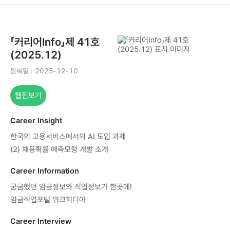
「커리어Info」제41호
(2025.12)
등록일:2025-12-10
웹진보기
CareerInsight
한국의고용서비스에서의AI도입과제
(2)채용확률예측모형개발소개
CareerInformation
궁금했던임금정보와직업정보가한곳에!
임금직업포털워크피디아
CareerInterview