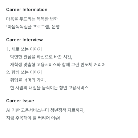
CareerInformation
마음을두드리는똑똑한변화
「마음똑똑심플프로그램」운영
CareerInterview
1.새로쓰는이야기
막연한관심을확신으로바꾼시간,
재학생맞춤형고용서비스와함께그린반도체커리어
2.함께쓰는이야기
취업률너머의가치,
한사람의내일을움직이는청년고용서비스
CareerIssue
AI기반고용서비스부터청년정책자료까지,
지금주목해야할커리어이슈!