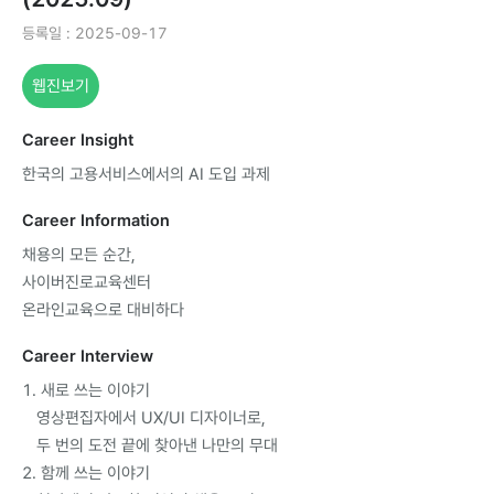
등록일:2025-09-17
웹진보기
CareerInsight
한국의고용서비스에서의AI도입과제
CareerInformation
채용의모든순간,
사이버진로교육센터
온라인교육으로대비하다
CareerInterview
1.새로쓰는이야기
영상편집자에서UX/UI디자이너로,
두번의도전끝에찾아낸나만의무대
2.함께쓰는이야기