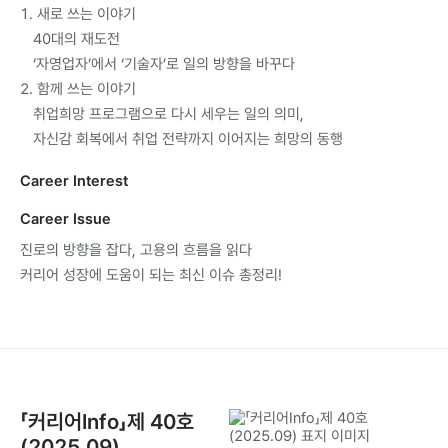
1.새로쓰는이야기
40대의재도전
‘자영업자’에서‘기술자’로일의방향을바꾸다
2.함께쓰는이야기
취업희망프로그램으로다시세우는일의의미,
자신감회복에서취업전략까지이어지는희망의동행
CareerInterest
CareerIssue
진로의방향을잡다,고용의흐름을읽다
커리어성장에도움이되는최신이슈총정리!
「커리어Info」제40호
(2025.09)