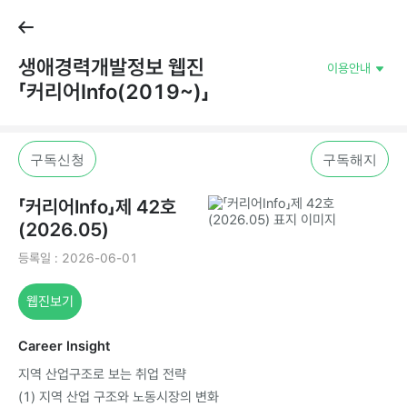
생애경력개발정보웹진
이용안내
「커리어Info(2019~)」
구독신청
구독해지
「커리어Info」제42호
(2026.05)
등록일:2026-06-01
웹진보기
CareerInsight
지역산업구조로보는취업전략
(1)지역산업구조와노동시장의변화