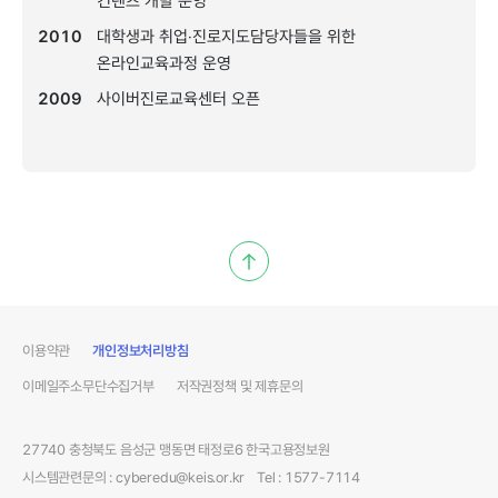
컨텐츠개발운영
2010
대학생과취업‧진로지도담당자들을위한
온라인교육과정운영
2009
사이버진로교육센터오픈
이용약관
개인정보처리방침
이메일주소무단수집거부
저작권정책및제휴문의
27740충청북도음성군맹동면태정로6한국고용정보원
시스템관련문의:cyberedu@keis.or.kr
Tel:1577-7114