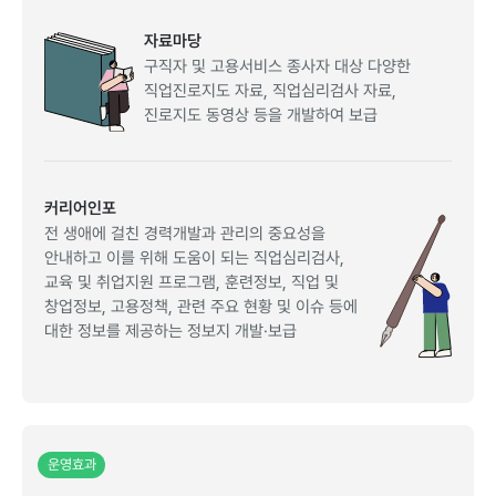
자료마당
구직자및고용서비스종사자대상다양한
직업진로지도자료,직업심리검사자료,
진로지도동영상등을개발하여보급
커리어인포
전생애에걸친경력개발과관리의중요성을
안내하고이를위해도움이되는직업심리검사,
교육및취업지원프로그램,훈련정보,직업및
창업정보,고용정책,관련주요현황및이슈등에
대한정보를제공하는정보지개발·보급
운영효과