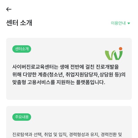
센터소개
이용안내
센터소개
사이버진로교육센터는생애전반에걸친진로개발을
위해다양한계층(청소년,취업지원담당자,상담원등)의
맞춤형고용서비스를지원하는플랫폼입니다.
주요내용
진로탐색과선택,취업및입직,경력형성과유지,경력전환및