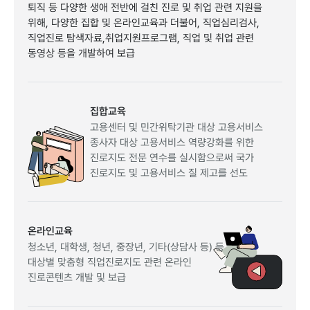
퇴직등다양한생애전반에걸친진로및취업관련지원을
위해,다양한집합및온라인교육과더불어,직업심리검사,
직업진로탐색자료,취업지원프로그램,직업및취업관련
동영상등을개발하여보급
집합교육
고용센터및민간위탁기관대상고용서비스
종사자대상고용서비스역량강화를위한
진로지도전문연수를실시함으로써국가
진로지도및고용서비스질제고를선도
온라인교육
청소년,대학생,청년,중장년,기타(상담사등)등
대상별맞춤형직업진로지도관련온라인
진로콘텐츠개발및보급