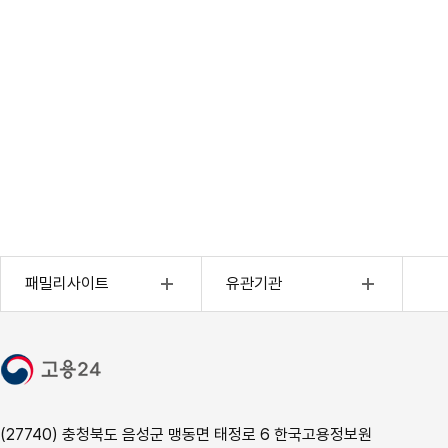
외국인고용(외국인전용)
4대사회보험정보연계센터
패밀리사이트
유관기관
고용행정통계
근로복지공단
고용복지센터
한국산업인력공단
장애인고용포털
직무능력표준
사이버진로교육센터
CQ넷
(27740) 충청북도 음성군 맹동면 태정로 6 한국고용정보원