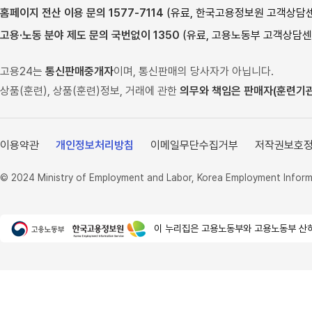
여성새로일하기센터
한국기술교육대학교
홈페이지 전산 이용 문의 1577-7114
(유료, 한국고용정보원 고객상담센터,
가사랑
한국폴리텍대학
고용·노동 분야 제도 문의 국번없이 1350
(유료, 고용노동부 고객상담센터,
고용형태공시제
하이코리아
고용24는
통신판매중개자
이며, 통신판매의 당사자가 아닙니다.
임금직업포털
외국국적동포(H-2)취업교
상품(훈련), 상품(훈련)정보, 거래에 관한
의무와 책임은 판매자(훈련기관
육홈페이지
외국인력상담센터
이용약관
개인정보처리방침
이메일무단수집거부
저작권보호
안전보건공단
© 2024 Ministry of Employment and Labor, Korea Employment Informat
이 누리집은 고용노동부와 고용노동부 산