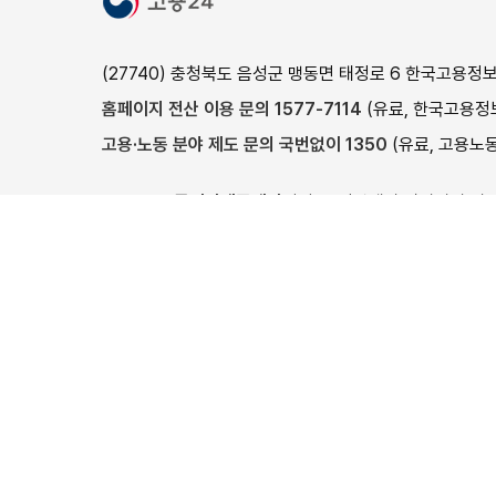
장애인고용포털
직무능력표준
사이버진로교육센터
CQ넷
(27740) 충청북도 음성군 맹동면 태정로 6 한국고용정
여성새로일하기센터
한국기술교육대학교
홈페이지 전산 이용 문의 1577-7114
(유료, 한국고용정보
가사랑
한국폴리텍대학
고용·노동 분야 제도 문의 국번없이 1350
(유료, 고용노동
고용형태공시제
하이코리아
고용24는
통신판매중개자
이며, 통신판매의 당사자가 아
임금직업포털
외국국적동포(H-2)
상품(훈련), 상품(훈련)정보, 거래에 관한
의무와 책임은 
육홈페이지
외국인력상담센터
이용약관
개인정보처리방침
이메일무단수집거부
안전보건공단
© 2024 Ministry of Employment and Labor, Korea Employ
이 누리집은 고용노동부