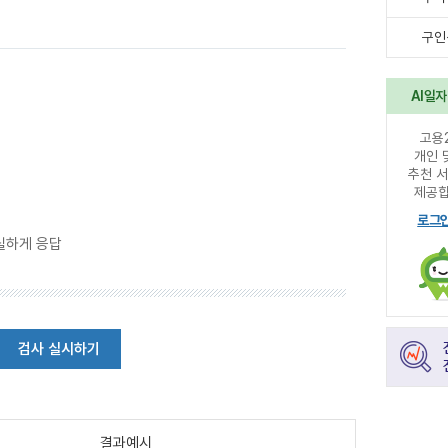
구인
AI일
고용
개인 
추천 
제공합
로그
실하게 응답
검사 실시하기
결과예시