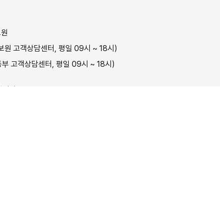
보원
원 고객상담센터, 평일 09시 ~ 18시)
부 고객상담센터, 평일 09시 ~ 18시)
닙니다.
취업교
판매자(훈련기관)
에게 있습니다.
저작권보호정책
오픈API 서비스
화상상담 관리자
사이트맵
ment Information Service. All rights reserved.
와 고용노동부 산하기관 한국고용정보원의 누리집 입니다.